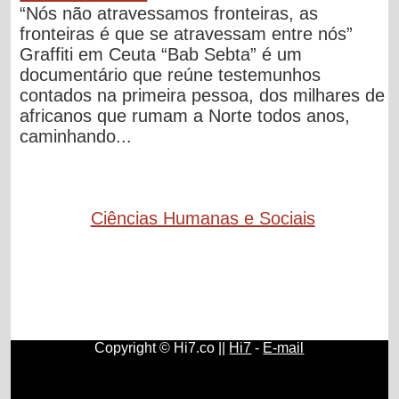
“Nós não atravessamos fronteiras, as
fronteiras é que se atravessam entre nós”
Graffiti em Ceuta “Bab Sebta” é um
documentário que reúne testemunhos
contados na primeira pessoa, dos milhares de
africanos que rumam a Norte todos anos,
caminhando...
Ciências Humanas e Sociais
Copyright © Hi7.co ||
Hi7
-
E-mail
Ciências Humanas e Sociais
|
Sociologia
|
Antropologia
|
Biografias
|
Casa dos Resumos
|
Conhecimento
|